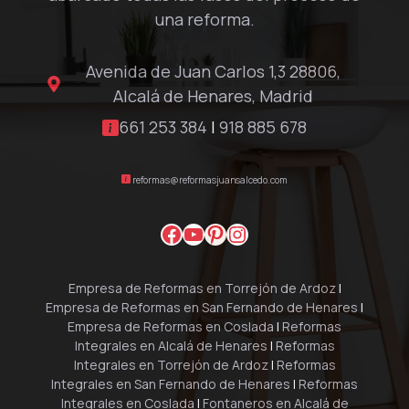
una reforma.
Avenida de Juan Carlos 1,3 28806,
Alcalá de Henares, Madrid
661 253 384
|
918 885 678
reformas@reformasjuansalcedo.com
Facebook
YouTube
Pinterest
Instagram
Empresa de Reformas en Torrejón de Ardoz
|
Empresa de Reformas en San Fernando de Henares
|
Empresa de Reformas en Coslada
|
Reformas
Integrales en Alcalá de Henares
|
Reformas
Integrales en Torrejón de Ardoz
|
Reformas
Integrales en San Fernando de Henares
|
Reformas
Integrales en Coslada
|
Fontaneros en Alcalá de