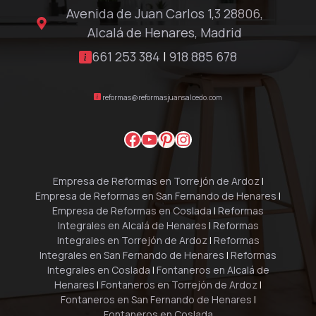
Avenida de Juan Carlos 1,3 28806,
Alcalá de Henares, Madrid
661 253 384
|
918 885 678
reformas@reformasjuansalcedo.com
Facebook
YouTube
Pinterest
Instagram
Empresa de Reformas en Torrejón de Ardoz
|
Empresa de Reformas en San Fernando de Henares
|
Empresa de Reformas en Coslada
|
Reformas
Integrales en Alcalá de Henares
|
Reformas
Integrales en Torrejón de Ardoz
|
Reformas
Integrales en San Fernando de Henares
|
Reformas
Integrales en Coslada
|
Fontaneros en Alcalá de
Henares
|
Fontaneros en Torrejón de Ardoz
|
Fontaneros en San Fernando de Henares
|
Fontaneros en Coslada