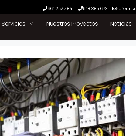
661 253 384
918 885 678
reforma
Servicios
Nuestros Proyectos
Noticias