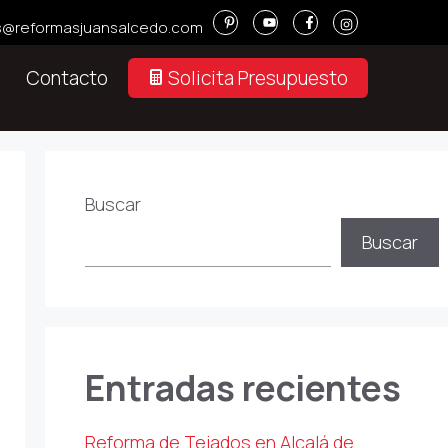
s@reformasjuansalcedo.com
Contacto
Solicita Presupuesto
Buscar
Buscar
Entradas recientes
Reforma de Tejados en Alcalá de