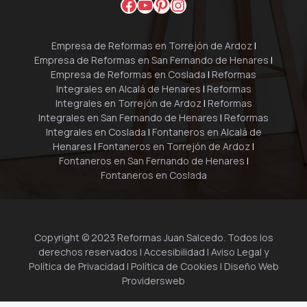
Facebook
YouTube
Pinterest
Instagram
Empresa de Reformas en Torrejón de Ardoz
|
Empresa de Reformas en San Fernando de Henares
|
Empresa de Reformas en Coslada
|
Reformas
Integrales en Alcalá de Henares
|
Reformas
Integrales en Torrejón de Ardoz
|
Reformas
Integrales en San Fernando de Henares
|
Reformas
Integrales en Coslada
|
Fontaneros en Alcalá de
Henares
|
Fontaneros en Torrejón de Ardoz
|
Fontaneros en San Fernando de Henares
|
Fontaneros en Coslada
Copyright © 2023 Reformas Juan Salcedo. Todos los
derechos reservados |
Accesibilidad
|
Aviso Legal y
Política de Privacidad
|
Política de Cookies
| Diseño Web
Providersweb