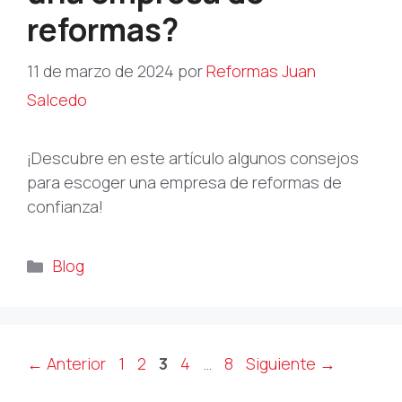
reformas?
11 de marzo de 2024
por
Reformas Juan
Salcedo
¡Descubre en este artículo algunos consejos
para escoger una empresa de reformas de
confianza!
Categorías
Blog
Página
Página
Página
Página
Página
←
Anterior
1
2
3
4
…
8
Siguiente
→